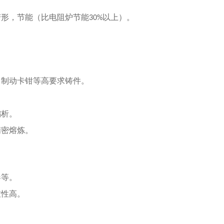
变形，节能（比电阻炉节能
以上）。
30%
、制动卡钳等高要求铸件。
偏析。
精密熔炼。
器等。
致性高。