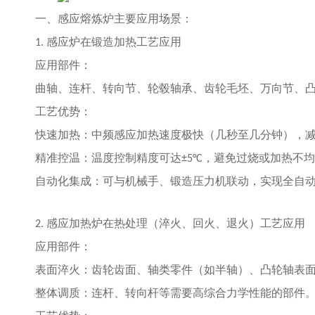
一、感应熔炼炉
主要应用场景：
感应炉在
锻造加热
工艺应用
1.
应用部件：
曲轴、连杆、转向节、轮毂轴承、齿轮毛坯、万向节、
工艺优势：
快速加热：中频感应加热速度极快（几秒至几分钟），
精准控温：温度控制精度可达
，避免过烧或加热不
±5°C
自动化集成：可与机械手、锻造压力机联动，实现全自
感应加热炉在
热处理（淬火、回火、退火）
工艺应用
2.
应用部件：
表面淬火：齿轮齿面、轴类零件（如半轴）、凸轮轴表
整体调质：连杆、转向杆等需要高综合力学性能的部件